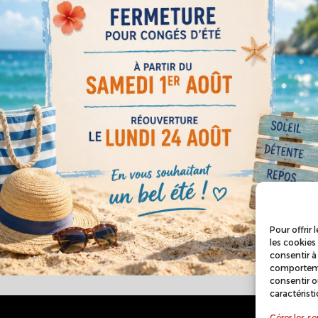
Cuisiniste et spécialiste de
ménagement intérieur à Lag
Pour offrir
les cookies
consentir à
comportemen
consentir o
caractérist
Gérer les se