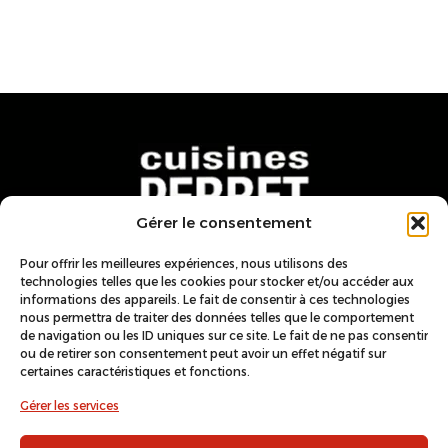
Gérer le consentement
Pour offrir les meilleures expériences, nous utilisons des
Nous trouver
technologies telles que les cookies pour stocker et/ou accéder aux
informations des appareils. Le fait de consentir à ces technologies
ZA du Bachas, 222 Route de
nous permettra de traiter des données telles que le comportement
de navigation ou les ID uniques sur ce site. Le fait de ne pas consentir
Charveyron, 01150 Lagnieu
ou de retirer son consentement peut avoir un effet négatif sur
Nous contacter
certaines caractéristiques et fonctions.
04 37 86 63 97
Gérer les services
cuisinesperret@gmail.com