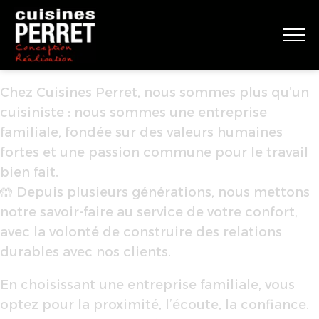
Chez Cuisines Perret, nous sommes plus qu’un
cuisiniste : nous sommes une entreprise
familiale, fondée sur des valeurs humaines
fortes et une passion commune pour le travail
bien fait.
🤲 Depuis plusieurs générations, nous mettons
notre savoir-faire au service de votre confort,
avec la volonté de construire des relations
durables avec nos clients.
En choisissant une entreprise familiale, vous
optez pour la proximité, l’écoute, la confiance.