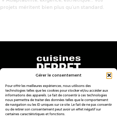
projets méritent bien plus qu’un standard.
Gérer le consentement
Pour offrir les meilleures expériences, nous utilisons des
Nous trouver
technologies telles que les cookies pour stocker et/ou accéder aux
informations des appareils. Le fait de consentir à ces technologies
ZA du Bachas, 222 Route de
nous permettra de traiter des données telles que le comportement
de navigation ou les ID uniques sur ce site. Le fait de ne pas consentir
Charveyron, 01150 Lagnieu
ou de retirer son consentement peut avoir un effet négatif sur
Nous contacter
certaines caractéristiques et fonctions.